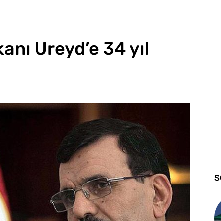
anı Ureyd’e 34 yıl
S