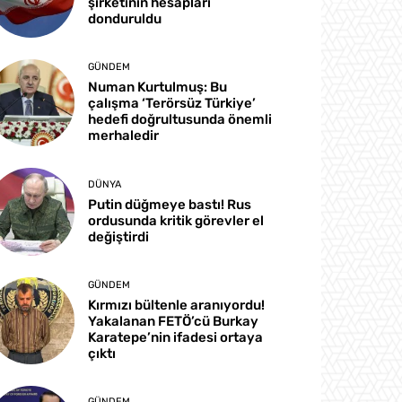
şirketinin hesapları
donduruldu
GÜNDEM
Numan Kurtulmuş: Bu
çalışma ‘Terörsüz Türkiye’
hedefi doğrultusunda önemli
merhaledir
DÜNYA
Putin düğmeye bastı! Rus
ordusunda kritik görevler el
değiştirdi
GÜNDEM
Kırmızı bültenle aranıyordu!
Yakalanan FETÖ’cü Burkay
Karatepe’nin ifadesi ortaya
çıktı
GÜNDEM