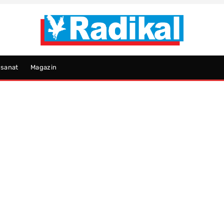
psanat
Magazin