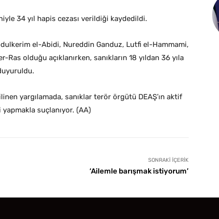
le 34 yıl hapis cezası verildiği kaydedildi.
Abdulkerim el-Abidi, Nureddin Ganduz, Lutfi el-Hammami,
-Ras olduğu açıklanırken, sanıkların 18 yıldan 36 yıla
 duyuruldu.
linen yargılamada, sanıklar terör örgütü DEAŞ’ın aktif
i yapmakla suçlanıyor. (AA)
SONRAKI İÇERIK
‘Ailemle barışmak istiyorum’