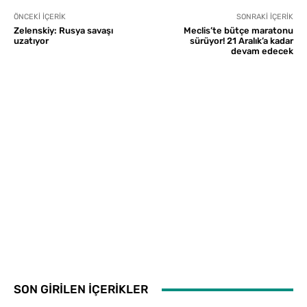
ÖNCEKI İÇERIK
SONRAKI İÇERIK
Zelenskiy: Rusya savaşı
Meclis’te bütçe maratonu
uzatıyor
sürüyor! 21 Aralık’a kadar
devam edecek
SON GİRİLEN İÇERİKLER