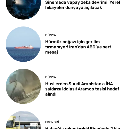
Sinemada yapay zeka devrimi! Yerel
hikayeler dünyaya açılacak
DÜNYA
Hürmüz boğazı için gerilim
tırmanıyor! İran’dan ABD’ye sert
mesaj
DÜNYA
Husilerden Suudi Arabistan’a İHA
saldırısı iddiası! Aramco tesisi hedef
alındı
EKONOMI
Habur’da rekor kırıldı! Bir günde 2 bin