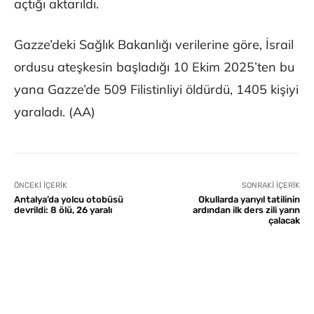
açtığı aktarıldı.
Gazze’deki Sağlık Bakanlığı verilerine göre, İsrail
ordusu ateşkesin başladığı 10 Ekim 2025’ten bu
yana Gazze’de 509 Filistinliyi öldürdü, 1405 kişiyi
yaraladı. (AA)
ÖNCEKI İÇERIK
SONRAKI İÇERIK
Antalya’da yolcu otobüsü
Okullarda yarıyıl tatilinin
devrildi: 8 ölü, 26 yaralı
ardından ilk ders zili yarın
çalacak