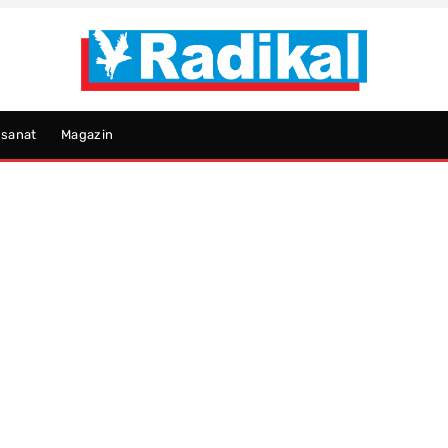
psanat
Magazin