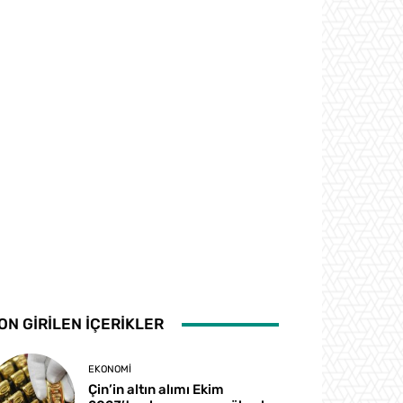
ON GİRİLEN İÇERİKLER
EKONOMI
Çin’in altın alımı Ekim