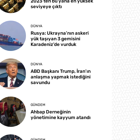
2023’ten bu yana en yüksek
seviyeye çıktı
DÜNYA
Rusya: Ukrayna’nın askeri
yük taşıyan 3 gemisini
Karadeniz’de vurduk
DÜNYA
ABD Başkanı Trump, İran’ın
anlaşma yapmak istediğini
savundu
GÜNDEM
Ahbap Derneğinin
yönetimine kayyum atandı
GÜNDEM