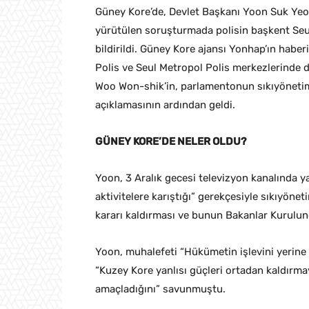
Güney Kore’de, Devlet Başkanı Yoon Suk Yeol’ün
yürütülen soruşturmada polisin başkent Seul
bildirildi. Güney Kore ajansı Yonhap’ın haberi
Polis ve Seul Metropol Polis merkezlerinde d
Woo Won-shik’in, parlamentonun sıkıyöneti
açıklamasının ardından geldi.
GÜNEY KORE’DE NELER OLDU?
Yoon, 3 Aralık gecesi televizyon kanalında y
aktivitelere karıştığı” gerekçesiyle sıkıyön
kararı kaldırması ve bunun Bakanlar Kurulun
Yoon, muhalefeti “Hükümetin işlevini yerine
“Kuzey Kore yanlısı güçleri ortadan kaldırm
amaçladığını” savunmuştu.