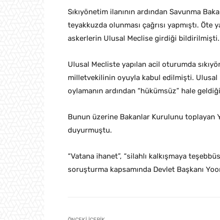
Sıkıyönetim ilanının ardından Savunma Bakan
teyakkuzda olunması çağrısı yapmıştı. Öte yan
askerlerin Ulusal Meclise girdiği bildirilmişti.
Ulusal Mecliste yapılan acil oturumda sıkıyön
milletvekilinin oyuyla kabul edilmişti. Ulusal
oylamanın ardından “hükümsüz” hale geldiğin
Bunun üzerine Bakanlar Kurulunu toplayan Yo
duyurmuştu.
“Vatana ihanet”, “silahlı kalkışmaya teşebbü
soruşturma kapsamında Devlet Başkanı Yoon içi
ÖNCEKI İÇERIK