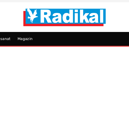
psanat
Magazin