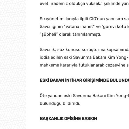
evet, irademiz oldukça yüksek.” şeklinde yanı
Sıkıyönetim ilanıyla ilgili CIO’nun yanı sıra
Savcılığının “vatana ihanet” ve “görevi kötü
“şüpheli” olarak tanımlanmıştı.
Savcılık, söz konusu soruşturma kapsamında,
iddia edilen eski Savunma Bakanı Kim Yong-h
mahkeme kararıyla tutuklanarak cezaevine se
ESKİ BAKAN İNTİHAR GİRİŞİMİNDE BULUND
Öte yandan eski Savunma Bakanı Kim Yong-hy
bulunduğu bildirildi.
BAŞKANLIK OFİSİNE BASKIN