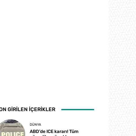
ON GİRİLEN İÇERİKLER
DÜNYA
ABD’de ICE kararı! Tüm