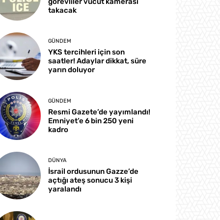
görevliler vücut kamerası
takacak
GÜNDEM
YKS tercihleri için son
saatler! Adaylar dikkat, süre
yarın doluyor
GÜNDEM
Resmi Gazete’de yayımlandı!
Emniyet’e 6 bin 250 yeni
kadro
DÜNYA
İsrail ordusunun Gazze’de
açtığı ateş sonucu 3 kişi
yaralandı