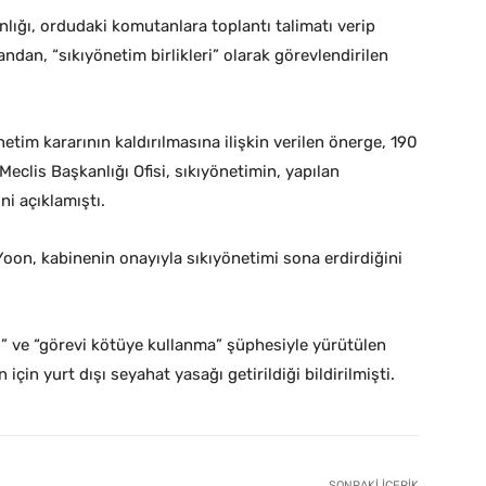
lığı, ordudaki komutanlara toplantı talimatı verip
dan, “sıkıyönetim birlikleri” olarak görevlendirilen
etim kararının kaldırılmasına ilişkin verilen önerge, 190
 Meclis Başkanlığı Ofisi, sıkıyönetimin, yapılan
i açıklamıştı.
on, kabinenin onayıyla sıkıyönetimi sona erdirdiğini
s” ve “görevi kötüye kullanma” şüphesiyle yürütülen
n yurt dışı seyahat yasağı getirildiği bildirilmişti.
SONRAKI İÇERIK