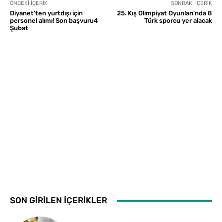
ÖNCEKI İÇERIK
SONRAKI İÇERIK
Diyanet’ten yurtdışı için
25. Kış Olimpiyat Oyunları’nda 8
personel alımı! Son başvuru4
Türk sporcu yer alacak
Şubat
SON GİRİLEN İÇERİKLER