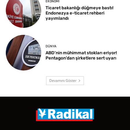
EKONOMI
Ticaret bakanlığı düğmeye bastı!
Endonezya e-ticaret rehberi
yayımlandı
DÜNYA
ABD’nin mühimmat stokları eriyor!
Pentagon’dan şirketlere sert uyarı
Devamını Göster