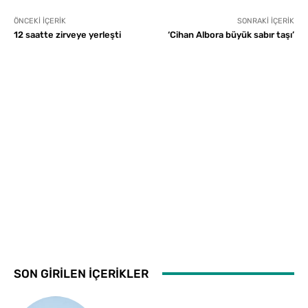
ÖNCEKI İÇERIK
SONRAKI İÇERIK
12 saatte zirveye yerleşti
‘Cihan Albora büyük sabır taşı’
SON GİRİLEN İÇERİKLER