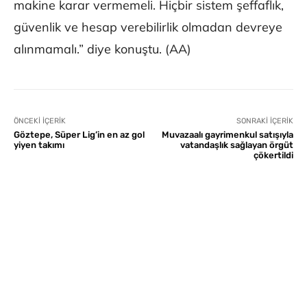
makine karar vermemeli. Hiçbir sistem şeffaflık,
güvenlik ve hesap verebilirlik olmadan devreye
alınmamalı.” diye konuştu. (AA)
ÖNCEKI İÇERIK
SONRAKI İÇERIK
Göztepe, Süper Lig’in en az gol
Muvazaalı gayrimenkul satışıyla
yiyen takımı
vatandaşlık sağlayan örgüt
çökertildi