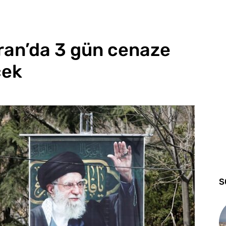
ran’da 3 gün cenaze
cek
S