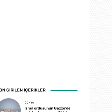
ON GİRİLEN İÇERİKLER
DÜNYA
İsrail ordusunun Gazze’de