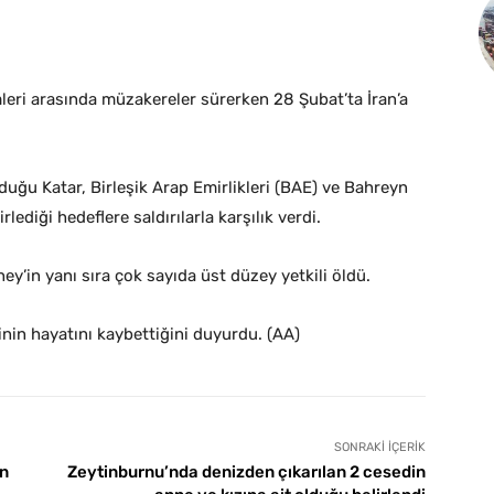
leri arasında müzakereler sürerken 28 Şubat’ta İran’a
nduğu Katar, Birleşik Arap Emirlikleri (BAE) ve Bahreyn
lediği hedeflere saldırılarla karşılık verdi.
ney’in yanı sıra çok sayıda üst düzey yetkili öldü.
işinin hayatını kaybettiğini duyurdu. (AA)
SONRAKI İÇERIK
an
Zeytinburnu’nda denizden çıkarılan 2 cesedin