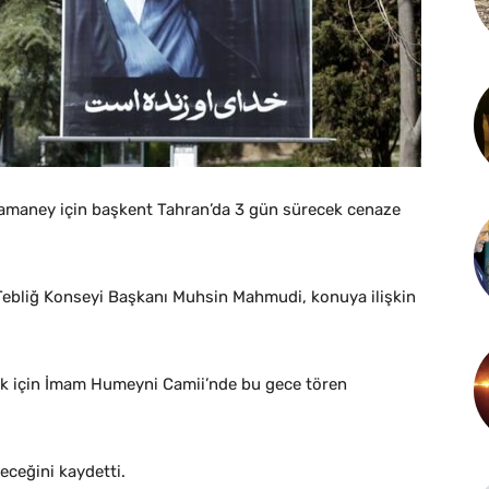
li Hamaney için başkent Tahran’da 3 gün sürecek cenaze
i Tebliğ Konseyi Başkanı Muhsin Mahmudi, konuya ilişkin
ak için İmam Humeyni Camii’nde bu gece tören
receğini kaydetti.