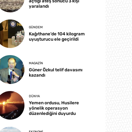
açtığı ateş sonucu 3 kişi
yaralandı
GÜNDEM
Kağıthane’de 104 kilogram
uyuşturucu ele geçirildi
MAGAZIN
Güner Özkul telif davasını
kazandı
DÜNYA
Yemen ordusu, Husilere
yönelik operasyon
düzenlediğini duyurdu
EKONOMI