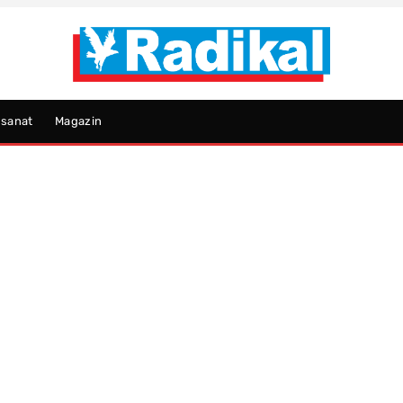
psanat
Magazin