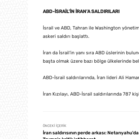
ABD-İSRAİL’İN İRAN’A SALDIRILARI
İsrail ve ABD, Tahran ile Washington yönetim
askeri saldırı başlattı.
İran da İsrail’in yanı sıra ABD üslerinin bulu
başta olmak üzere bazı bölge ülkelerinde belir
ABD-İsrail saldırılarında, İran lideri Ali Hama
İran Kızılayı, ABD-İsrail saldırılarında 787 k
ÖNCEKI İÇERIK
İran saldırısının perde arkası: Netanyahu’d