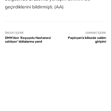
geçirdiklerini bildirmişti. (AA)
ÖNCEKI İÇERIK
SONRAKI İÇERIK
DMM’den ‘Koşuyolu Hastanesi
Paşinyan’a kilisede saldırı
satılıyor’ iddialarına yanıt
girişimi