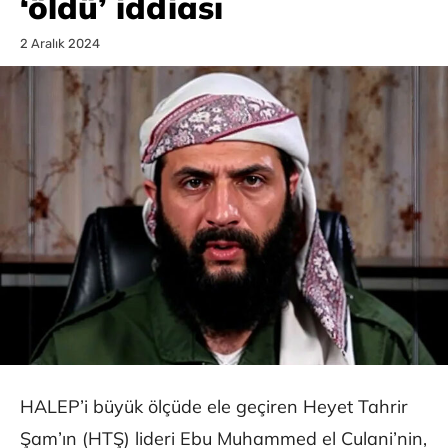
‘öldü’ iddiası
2 Aralık 2024
HALEP’i büyük ölçüde ele geçiren Heyet Tahrir
Şam’ın (HTŞ) lideri Ebu Muhammed el Culani’nin,