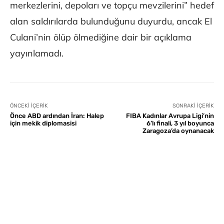
merkezlerini, depoları ve topçu mevzilerini” hedef
alan saldırılarda bulunduğunu duyurdu, ancak El
Culani’nin ölüp ölmediğine dair bir açıklama
yayınlamadı.
ÖNCEKI İÇERIK
SONRAKI İÇERIK
Önce ABD ardından İran: Halep
FIBA Kadınlar Avrupa Ligi’nin
için mekik diplomasisi
6’lı finali, 3 yıl boyunca
Zaragoza’da oynanacak