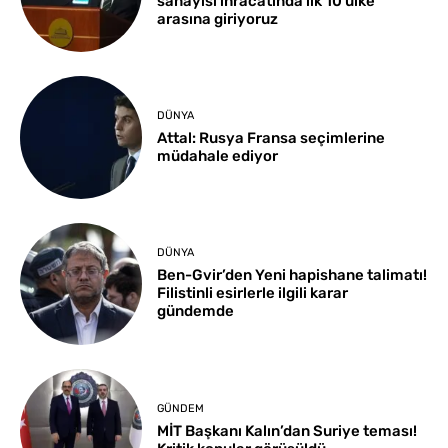
sanayisi ihracatında ilk 10 ülke
arasına giriyoruz
DÜNYA
Attal: Rusya Fransa seçimlerine
müdahale ediyor
DÜNYA
Ben-Gvir’den Yeni hapishane talimatı!
Filistinli esirlerle ilgili karar
gündemde
GÜNDEM
MİT Başkanı Kalın’dan Suriye teması!