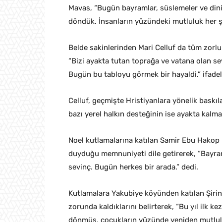
Mavas, “Bugün bayramlar, süslemeler ve dini 
döndük. İnsanların yüzündeki mutluluk her şe
Belde sakinlerinden Mari Celluf da tüm zorlu
“Bizi ayakta tutan toprağa ve vatana olan sev
Bugün bu tabloyu görmek bir hayaldi.” ifadele
Celluf, geçmişte Hristiyanlara yönelik baskıla
bazı yerel halkın desteğinin ise ayakta kalmal
Noel kutlamalarına katılan Samir Ebu Hakop
duyduğu memnuniyeti dile getirerek, “Bayram
sevinç. Bugün herkes bir arada.” dedi.
Kutlamalara Yakubiye köyünden katılan Şirin 
zorunda kaldıklarını belirterek, “Bu yıl ilk k
dönmüş, çocukların yüzünde yeniden mutlulu