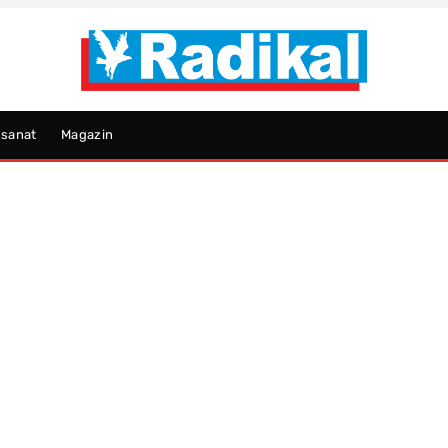
psanat
Magazin