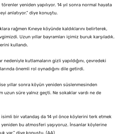
törenler yeniden yapılıyor. 14 yıl sonra normal hayata
yi anlatıyor.” diye konuştu.
klara rağmen Kıneye köyünde kaldıklarını belirterek,
gimizdi. Uzun yıllar bayramları içimiz buruk karşıladık.
rini kullandı.
r nedeniyle kutlamaların gizli yapıldığını, çevredeki
arında önemli rol oynadığını dile getirdi.
 ise yıllar sonra köyün yeniden süslenmesinden
 uzun süre yalnız geçti. Ne sokaklar vardı ne de
isimli bir vatandaş da 14 yıl önce köylerini terk etmek
ez yeniden bu atmosferi yaşıyoruz. İnsanlar köylerine
k var.” diye konuştu. (AA)