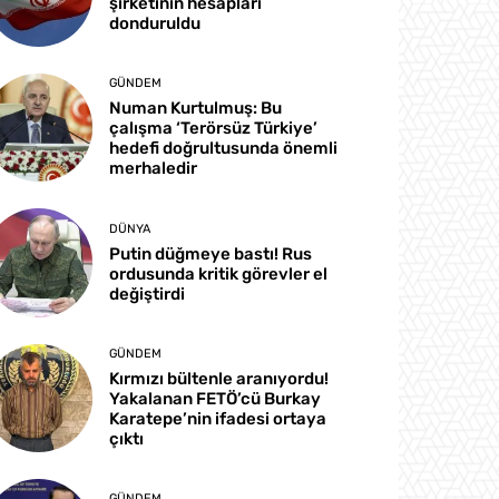
şirketinin hesapları
donduruldu
GÜNDEM
Numan Kurtulmuş: Bu
çalışma ‘Terörsüz Türkiye’
hedefi doğrultusunda önemli
merhaledir
DÜNYA
Putin düğmeye bastı! Rus
ordusunda kritik görevler el
değiştirdi
GÜNDEM
Kırmızı bültenle aranıyordu!
Yakalanan FETÖ’cü Burkay
Karatepe’nin ifadesi ortaya
çıktı
GÜNDEM