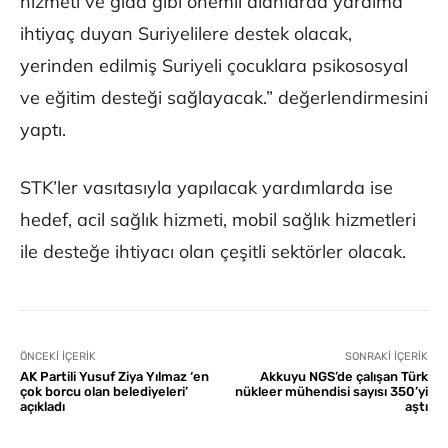
hizmeti ve gıda gibi önemli alanlarda yardıma
ihtiyaç duyan Suriyelilere destek olacak,
yerinden edilmiş Suriyeli çocuklara psikososyal
ve eğitim desteği sağlayacak.” değerlendirmesini
yaptı.
STK’ler vasıtasıyla yapılacak yardımlarda ise
hedef, acil sağlık hizmeti, mobil sağlık hizmetleri
ile desteğe ihtiyacı olan çeşitli sektörler olacak.
ÖNCEKI İÇERIK
SONRAKI İÇERIK
AK Partili Yusuf Ziya Yılmaz ‘en
Akkuyu NGS’de çalışan Türk
çok borcu olan belediyeleri’
nükleer mühendisi sayısı 350’yi
açıkladı
aştı