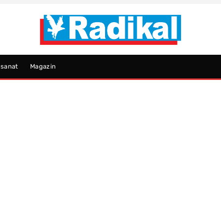
psanat
Magazin