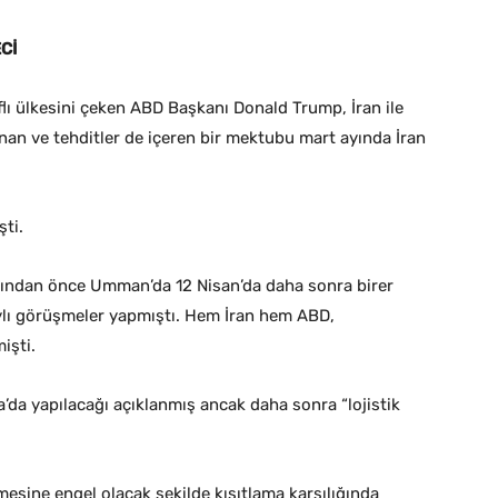
Cİ
flı ülkesini çeken ABD Başkanı Donald Trump, İran ile
an ve tehditler de içeren bir mektubu mart ayında İran
ti.
rdından önce Umman’da 12 Nisan’da daha sonra birer
lı görüşmeler yapmıştı. Hem İran hem ABD,
işti.
da yapılacağı açıklanmış ancak daha sonra “lojistik
esine engel olacak şekilde kısıtlama karşılığında