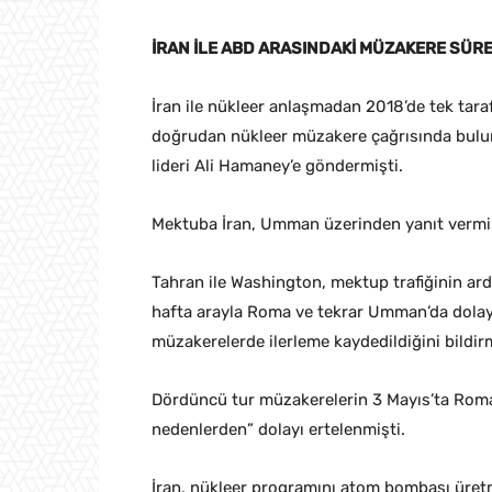
İRAN İLE ABD ARASINDAKİ MÜZAKERE SÜRE
İran ile nükleer anlaşmadan 2018’de tek tara
doğrudan nükleer müzakere çağrısında bulun
lideri Ali Hamaney’e göndermişti.
Mektuba İran, Umman üzerinden yanıt vermiş
Tahran ile Washington, mektup trafiğinin a
hafta arayla Roma ve tekrar Umman’da dolay
müzakerelerde ilerleme kaydedildiğini bildirm
Dördüncü tur müzakerelerin 3 Mayıs’ta Roma’
nedenlerden” dolayı ertelenmişti.
İran, nükleer programını atom bombası üretm