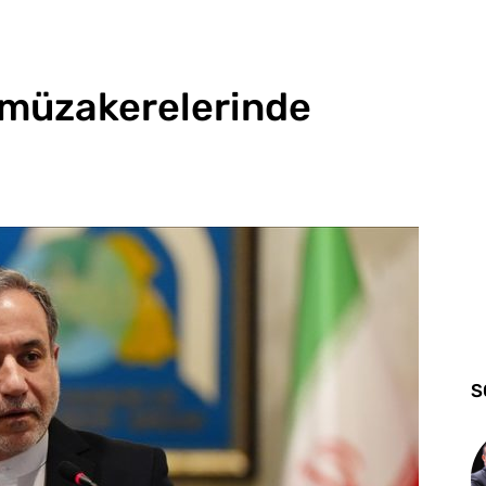
 müzakerelerinde
S