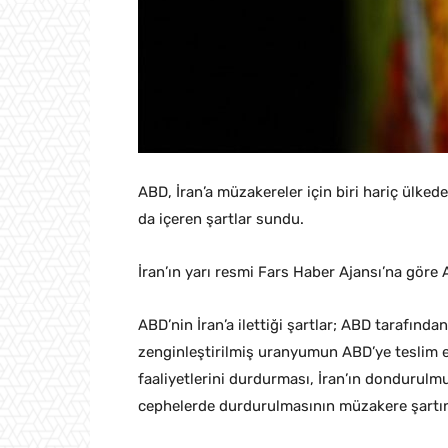
ABD, İran’a müzakereler için biri hariç ülked
da içeren şartlar sundu.
İran’ın yarı resmi Fars Haber Ajansı’na göre 
ABD’nin İran’a ilettiği şartlar; ABD tarafın
zenginleştirilmiş uranyumun ABD’ye teslim edi
faaliyetlerini durdurması, İran’ın dondurulm
cephelerde durdurulmasının müzakere şartın