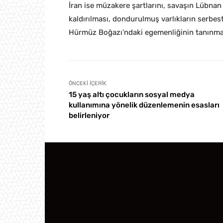
İran ise müzakere şartlarını, savaşın Lübnan
kaldırılması, dondurulmuş varlıkların serbes
Hürmüz Boğazı’ndaki egemenliğinin tanınması
ÖNCEKI İÇERIK
15 yaş altı çocukların sosyal medya
kullanımına yönelik düzenlemenin esasları
belirleniyor