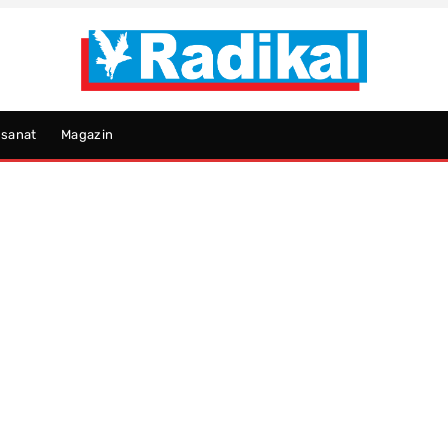
psanat
Magazin