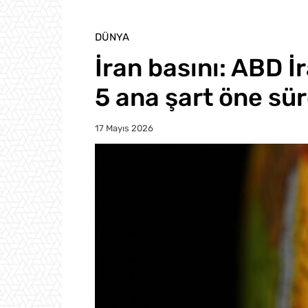
DÜNYA
İran basını: ABD İ
5 ana şart öne sü
17 Mayıs 2026