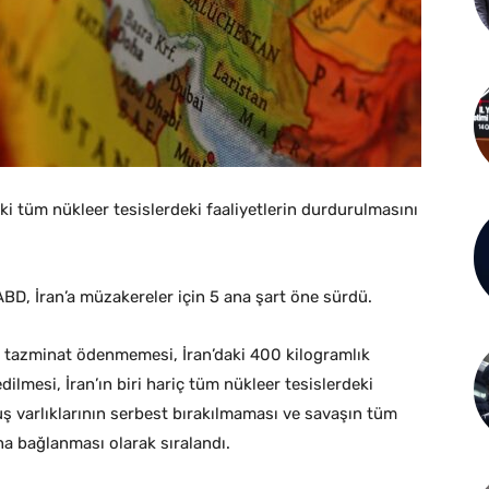
eki tüm nükleer tesislerdeki faaliyetlerin durdurulmasını
ABD, İran’a müzakereler için 5 ana şart öne sürdü.
dan tazminat ödenmemesi, İran’daki 400 kilogramlık
lmesi, İran’ın biri hariç tüm nükleer tesislerdeki
uş varlıklarının serbest bırakılmaması ve savaşın tüm
a bağlanması olarak sıralandı.