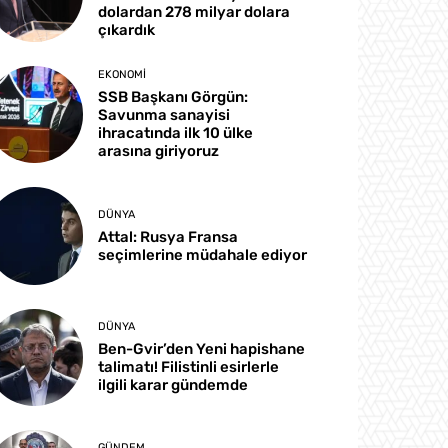
dolardan 278 milyar dolara
çıkardık
EKONOMI
SSB Başkanı Görgün:
Savunma sanayisi
ihracatında ilk 10 ülke
arasına giriyoruz
DÜNYA
Attal: Rusya Fransa
seçimlerine müdahale ediyor
DÜNYA
Ben-Gvir’den Yeni hapishane
talimatı! Filistinli esirlerle
ilgili karar gündemde
GÜNDEM