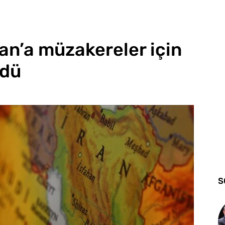
ran’a müzakereler için
rdü
S