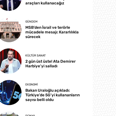
araçları kullanacağız
GÜNDEM
MSB’den İsrail ve terörle
mücadele mesajı: Kararlılıkla
sürecek
KÜLTÜR SANAT
2 gün üst üste! Ata Demirer
Harbiye’yi salladı
EKONOMI
Bakan Uraloğlu açıkladı:
Türkiye’de 5G’yi kullananların
sayısı belli oldu
DÜNYA