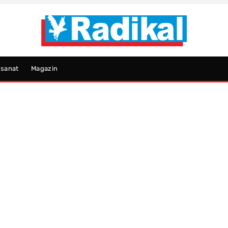
psanat
Magazin