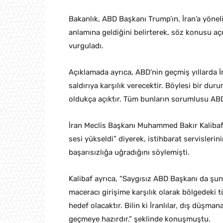
Bakanlık, ABD Başkanı Trump’ın, İran’a yönel
anlamına geldiğini belirterek, söz konusu açık
vurguladı.
Açıklamada ayrıca, ABD’nin geçmiş yıllarda İran
saldırıya karşılık verecektir. Böylesi bir dur
oldukça açıktır. Tüm bunların sorumlusu ABD o
İran Meclis Başkanı Muhammed Bakır Kalibaf
sesi yükseldi” diyerek, istihbarat servisler
başarısızlığa uğradığını söylemişti.
Kalibaf ayrıca, “Saygısız ABD Başkanı da şunu b
maceracı girişime karşılık olarak bölgedeki 
hedef olacaktır. Bilin ki İranlılar, dış düşmana
geçmeye hazırdır.” şeklinde konuşmuştu.