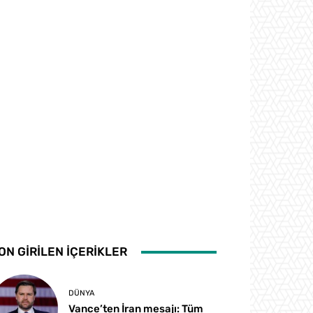
ON GİRİLEN İÇERİKLER
DÜNYA
Vance’ten İran mesajı: Tüm