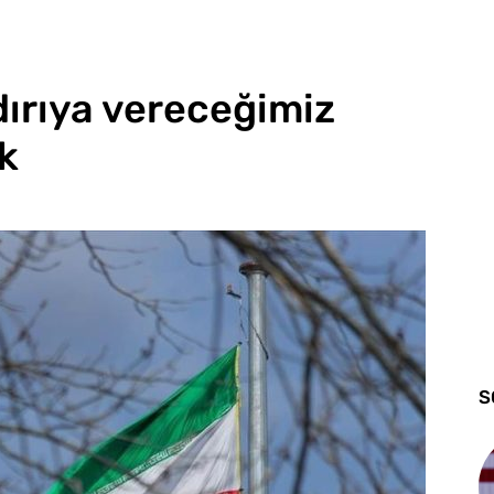
ldırıya vereceğimiz
ak
S