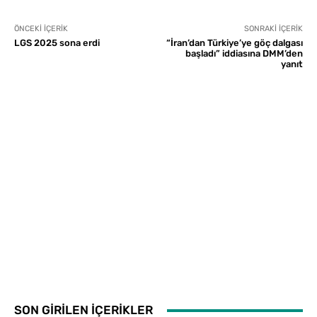
ÖNCEKI İÇERIK
SONRAKI İÇERIK
LGS 2025 sona erdi
“İran’dan Türkiye’ye göç dalgası
başladı” iddiasına DMM’den
yanıt
SON GİRİLEN İÇERİKLER