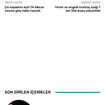
ÖNCEKI İÇERIK
SONRAKI İÇERIK
Çin kapılarını açtı! 74 ülkeye
Yetim ve engelli muhtaç aylığı 7
vizesiz giriş hakkı tanındı
bin 326 liraya yükseltildi
SON GİRİLEN İÇERİKLER