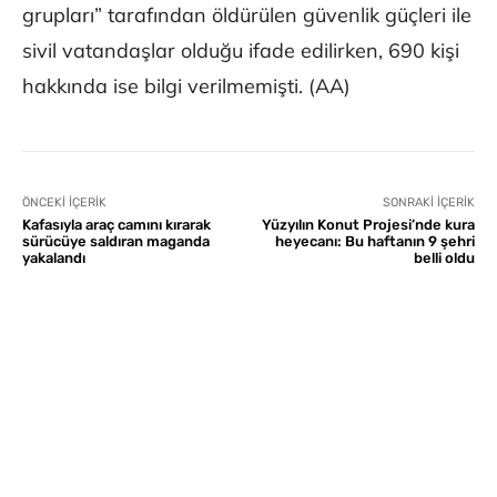
grupları” tarafından öldürülen güvenlik güçleri ile
sivil vatandaşlar olduğu ifade edilirken, 690 kişi
hakkında ise bilgi verilmemişti. (AA)
ÖNCEKI İÇERIK
SONRAKI İÇERIK
Kafasıyla araç camını kırarak
Yüzyılın Konut Projesi’nde kura
sürücüye saldıran maganda
heyecanı: Bu haftanın 9 şehri
yakalandı
belli oldu