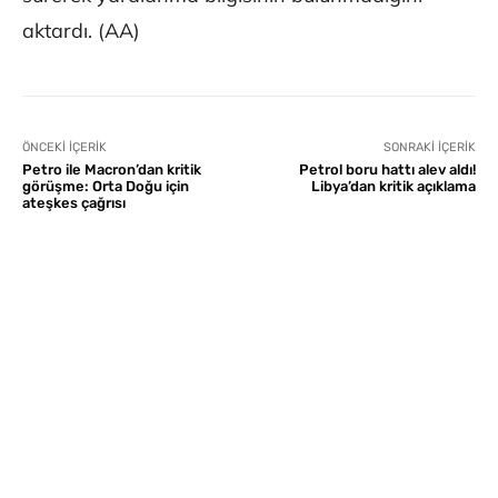
aktardı. (AA)
ÖNCEKI İÇERIK
SONRAKI İÇERIK
Petro ile Macron’dan kritik
Petrol boru hattı alev aldı!
görüşme: Orta Doğu için
Libya’dan kritik açıklama
ateşkes çağrısı