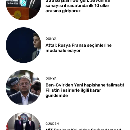
SSB Başkanı Görgün: Savunma
sanayisi ihracatında ilk 10 ülke
arasına giriyoruz
DÜNYA
Attal: Rusya Fransa seçimlerine
müdahale ediyor
DÜNYA
Ben-Gvir’den Yeni hapishane talimatı!
Filistinli esirlerle ilgili karar
gündemde
GÜNDEM