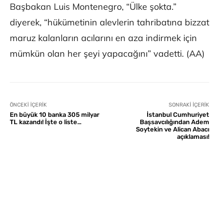
Başbakan Luis Montenegro, “Ülke şokta.”
diyerek, “hükümetinin alevlerin tahribatına bizzat
maruz kalanların acılarını en aza indirmek için
mümkün olan her şeyi yapacağını” vadetti. (AA)
ÖNCEKI İÇERIK
SONRAKI İÇERIK
En büyük 10 banka 305 milyar
İstanbul Cumhuriyet
TL kazandı! İşte o liste…
Başsavcılığından Adem
Soytekin ve Alican Abacı
açıklaması!