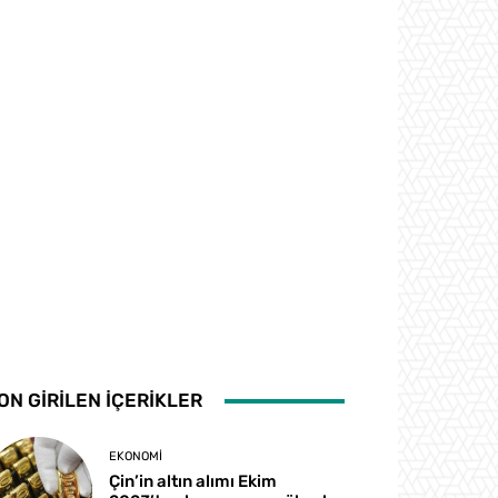
ON GİRİLEN İÇERİKLER
EKONOMI
Çin’in altın alımı Ekim