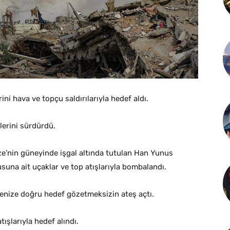
rini hava ve topçu saldırılarıyla hedef aldı.
llerini sürdürdü.
ze’nin güneyinde işgal altında tutulan Han Yunus
usuna ait uçaklar ve top atışlarıyla bombalandı.
enize doğru hedef gözetmeksizin ateş açtı.
ışlarıyla hedef alındı.