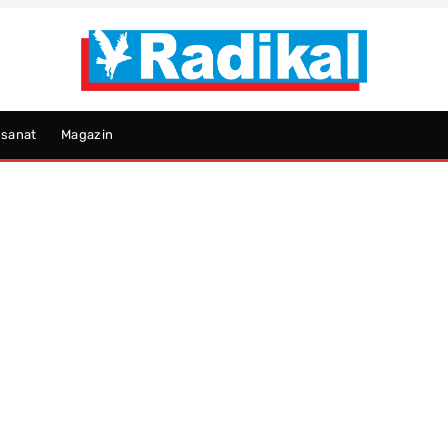
psanat
Magazin