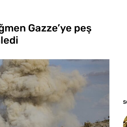
rağmen Gazze’ye peş
ledi
S