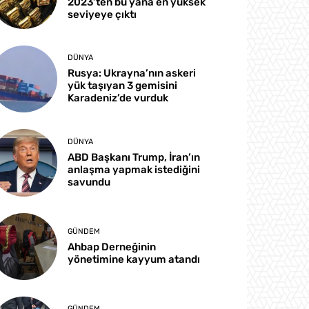
2023’ten bu yana en yüksek
seviyeye çıktı
DÜNYA
Rusya: Ukrayna’nın askeri
yük taşıyan 3 gemisini
Karadeniz’de vurduk
DÜNYA
ABD Başkanı Trump, İran’ın
anlaşma yapmak istediğini
savundu
GÜNDEM
Ahbap Derneğinin
yönetimine kayyum atandı
GÜNDEM