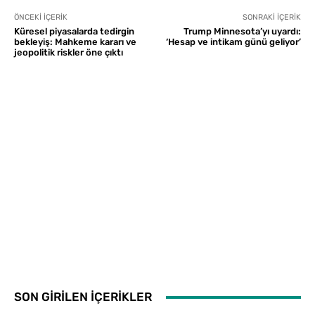
ÖNCEKI İÇERIK
SONRAKI İÇERIK
Küresel piyasalarda tedirgin
Trump Minnesota’yı uyardı:
bekleyiş: Mahkeme kararı ve
‘Hesap ve intikam günü geliyor’
jeopolitik riskler öne çıktı
SON GİRİLEN İÇERİKLER