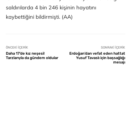
saldırılarda 4 bin 246 kişinin hayatını
kaybettiğini bildirmişti. (AA)
ÖNCEKI İÇERIK
SONRAKI İÇERIK
Daha 17’de kız neşesi!
Erdoğan’dan vefat eden hattat
Tarzlarıyla da gündem oldular
Yusuf Tavaslı için başsağlığı
mesajı