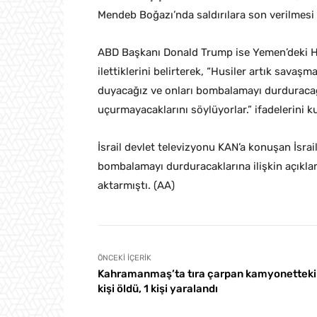
Mendeb Boğazı’nda saldırılara son verilmesi
ABD Başkanı Donald Trump ise Yemen’deki Hus
ilettiklerini belirterek, “Husiler artık savaşm
duyacağız ve onları bombalamayı durduracağı
uçurmayacaklarını söylüyorlar.” ifadelerini ku
İsrail devlet televizyonu KAN’a konuşan İsrai
bombalamayı durduracaklarına ilişkin açıklam
aktarmıştı. (AA)
ÖNCEKI İÇERIK
Kahramanmaş’ta tıra çarpan kamyonetteki
kişi öldü, 1 kişi yaralandı