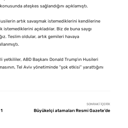
 konusunda ateşkes sağlandığını açıklamıştı.
ilerin artık savaşmak istemediklerini kendilerine
ak istemediklerini açıkladılar. Biz de buna saygı
z. Teslim oldular, artık gemileri havaya
llanmıştı.
lli yetkililer, ABD Başkanı Donald Trump’ın Husileri
asının, Tel Aviv yönetiminde “şok etkisi” yarattığını
SONRAKI İÇERIK
 1
Büyükelçi atamaları Resmi Gazete’de