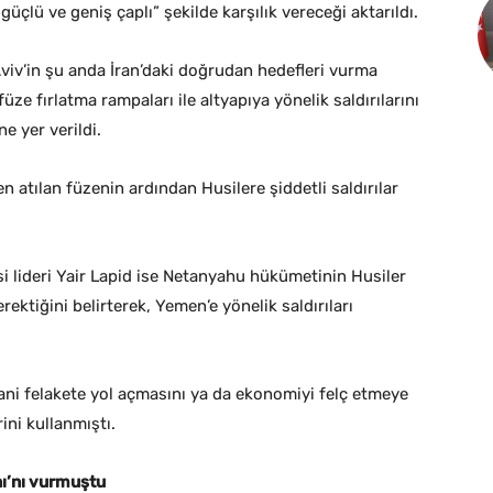
güçlü ve geniş çaplı” şekilde karşılık vereceği aktarıldı.
 Aviv’in şu anda İran’daki doğrudan hedefleri vurma
ze fırlatma rampaları ile altyapıya yönelik saldırılarını
e yer verildi.
 atılan füzenin ardından Husilere şiddetli saldırılar
si lideri Yair Lapid ise Netanyahu hükümetinin Husiler
ektiğini belirterek, Yemen’e yönelik saldırıları
insani felakete yol açmasını ya da ekonomiyi felç etmeye
ni kullanmıştı.
ı’nı vurmuştu