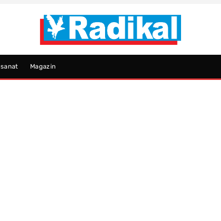
psanat
Magazin