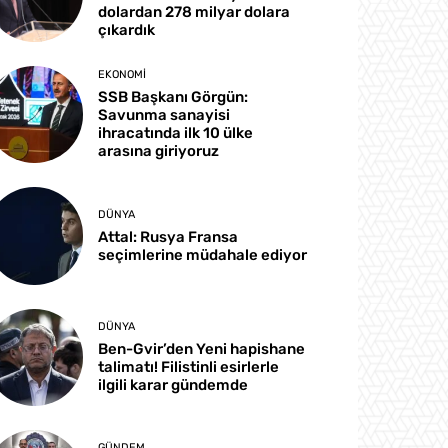
dolardan 278 milyar dolara
çıkardık
EKONOMI
SSB Başkanı Görgün:
Savunma sanayisi
ihracatında ilk 10 ülke
arasına giriyoruz
DÜNYA
Attal: Rusya Fransa
seçimlerine müdahale ediyor
DÜNYA
Ben-Gvir’den Yeni hapishane
talimatı! Filistinli esirlerle
ilgili karar gündemde
GÜNDEM