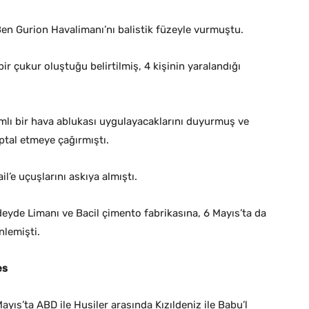
 Ben Gurion Havalimanı’nı balistik füzeyle vurmuştu.
 çukur oluştuğu belirtilmiş, 4 kişinin yaralandığı
amlı bir hava ablukası uygulayacaklarını duyurmuş ve
 iptal etmeye çağırmıştı.
il’e uçuşlarını askıya almıştı.
udeyde Limanı ve Bacil çimento fabrikasına, 6 Mayıs’ta da
nlemişti.
es
yıs’ta ABD ile Husiler arasında Kızıldeniz ile Babu’l