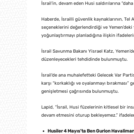
İsrail’in, devam eden Husi saldırılarına “daha 
Haberde, İsrailli güvenlik kaynaklarının, Tel
seçeneklerini değerlendirdiği ve Yemen’deki fü
yoğunlaştırmayı planladığına ilişkin ifadelerin
İsrail Savunma Bakanı Yisrael Katz, Yemen’den
düzenleyecekleri tehdidinde bulunmuştu.
İsrail’de ana muhalefetteki Gelecek Var Parti
karşı “korkaklığı ve oyalanmayı bırakması” ger
genişletmesi çağrısında bulunmuştu.
Lapid, “İsrail, Husi füzelerinin kitlesel bir 
devam etmesini oturup bekleyemez.” ifadeleri
Husiler 4 Mayıs’ta Ben Gurion Havaliman