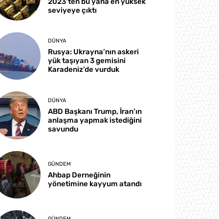
2023’ten bu yana en yüksek
seviyeye çıktı
DÜNYA
Rusya: Ukrayna’nın askeri
yük taşıyan 3 gemisini
Karadeniz’de vurduk
DÜNYA
ABD Başkanı Trump, İran’ın
anlaşma yapmak istediğini
savundu
GÜNDEM
Ahbap Derneğinin
yönetimine kayyum atandı
GÜNDEM