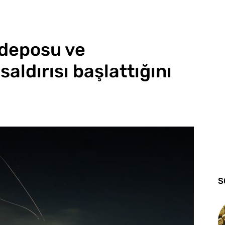
e deposu ve
aldırısı başlattığını
S