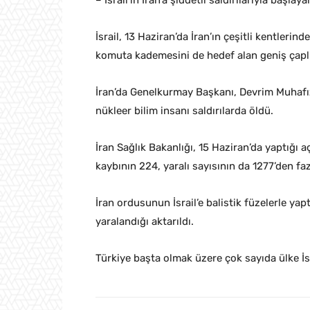
– İsrail’in İran’a şiddetli saldırılarıyla başla
İsrail, 13 Haziran’da İran’ın çeşitli kentleri
komuta kademesini de hedef alan geniş çaplı 
İran’da Genelkurmay Başkanı, Devrim Muhafız
nükleer bilim insanı saldırılarda öldü.
İran Sağlık Bakanlığı, 15 Haziran’da yaptığı aç
kaybının 224, yaralı sayısının da 1277’den fa
İran ordusunun İsrail’e balistik füzelerle yap
yaralandığı aktarıldı.
Türkiye başta olmak üzere çok sayıda ülke İsra