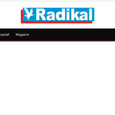
psanat
Magazin