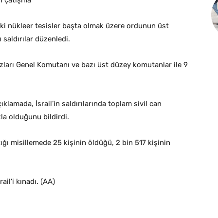
yan çatışma
ndeki nükleer tesisler başta olmak üzere ordunun üst
saldırılar düzenledi.
ları Genel Komutanı ve bazı üst düzey komutanlar ile 9
ıklamada, İsrail’in saldırılarında toplam sivil can
zla olduğunu bildirdi.
tığı misillemede 25 kişinin öldüğü, 2 bin 517 kişinin
il’i kınadı. (AA)