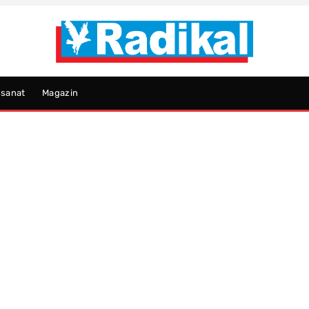
psanat
Magazin