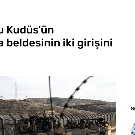
ğu Kudüs’ün
beldesinin iki girişini
S