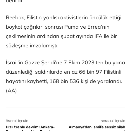
denildi.
Reebok, Filistin yanlısı aktivistlerin öncülük ettiği
boykot çağrıları sonrası Puma ve Errea’nın
çekilmesinin ardından şubat ayında IFA ile bir
sözleşme imzalamıştı.
İsrail’in Gazze Şeridi’ne 7 Ekim 2023’ten bu yana
düzenlediği saldırılarda en az 66 bin 97 Filistinli
hayatını kaybetti, 168 bin 536 kişi de yaralandı.
(AA)
ÖNCEKI İÇERIK
SONRAKI İÇERIK
Hızlı trenle devrim! Ankara-
Almanya’dan İsrail’e sessiz silah