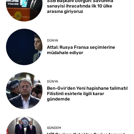
SSB Başkanı Görgün: Savunma
sanayisi ihracatında ilk 10 ülke
arasına giriyoruz
DÜNYA
Attal: Rusya Fransa seçimlerine
müdahale ediyor
DÜNYA
Ben-Gvir’den Yeni hapishane talimatı!
Filistinli esirlerle ilgili karar
gündemde
GÜNDEM