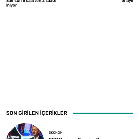
Samsun 6 saatten 2 saate
onayı!
iniyor
SON GİRİLEN İÇERİKLER
EKONOMI