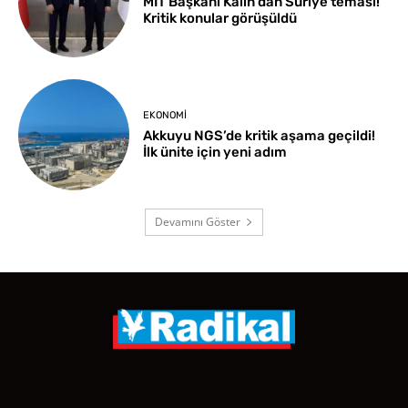
MİT Başkanı Kalın’dan Suriye teması!
Kritik konular görüşüldü
EKONOMI
Akkuyu NGS’de kritik aşama geçildi!
İlk ünite için yeni adım
Devamını Göster