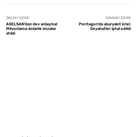
ÖNCEKI İÇERIK
SONRAKI İÇERIK
ASELSAN’dan dev anlaşma!
Pentagon’da akaryakıt krizi:
Milyonlarca dolarlık imzalar
Seyahatler iptal edildi
atıldı