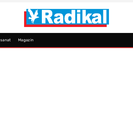
psanat
Magazin