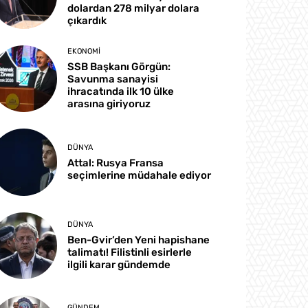
dolardan 278 milyar dolara
çıkardık
EKONOMI
SSB Başkanı Görgün:
Savunma sanayisi
ihracatında ilk 10 ülke
arasına giriyoruz
DÜNYA
Attal: Rusya Fransa
seçimlerine müdahale ediyor
DÜNYA
Ben-Gvir’den Yeni hapishane
talimatı! Filistinli esirlerle
ilgili karar gündemde
GÜNDEM