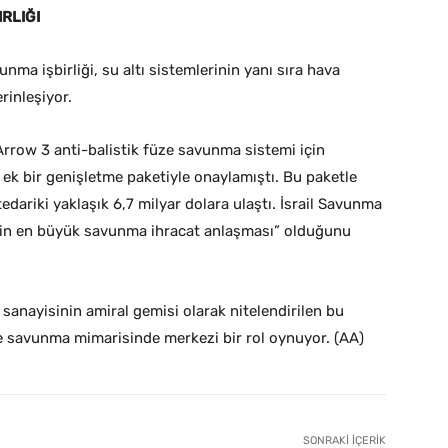
RLIĞI
nma işbirliği, su altı sistemlerinin yanı sıra hava
rinleşiyor.
 Arrow 3 anti-balistik füze savunma sistemi için
k ek bir genişletme paketiyle onaylamıştı. Bu paketle
edariki yaklaşık 6,7 milyar dolara ulaştı. İsrail Savunma
hinin en büyük savunma ihracat anlaşması” olduğunu
 sanayisinin amiral gemisi olarak nitelendirilen bu
e savunma mimarisinde merkezi bir rol oynuyor. (AA)
SONRAKI İÇERIK