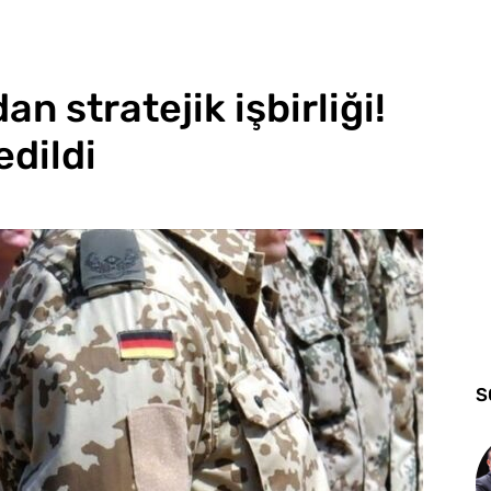
an stratejik işbirliği!
edildi
S