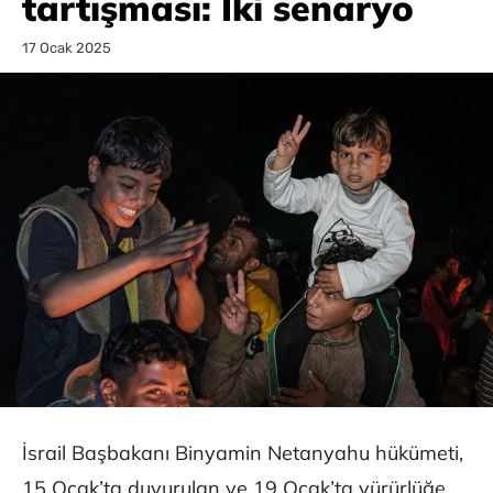
tartışması: İki senaryo
17 Ocak 2025
İsrail Başbakanı Binyamin Netanyahu hükümeti,
15 Ocak’ta duyurulan ve 19 Ocak’ta yürürlüğe