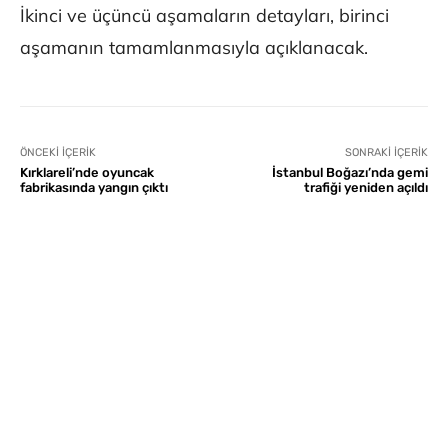
İkinci ve üçüncü aşamaların detayları, birinci
aşamanın tamamlanmasıyla açıklanacak.
ÖNCEKI İÇERIK
SONRAKI İÇERIK
Kırklareli’nde oyuncak
İstanbul Boğazı’nda gemi
fabrikasında yangın çıktı
trafiği yeniden açıldı