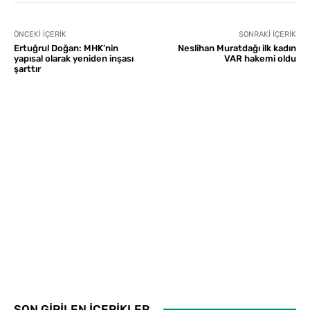
ÖNCEKI İÇERIK
SONRAKI İÇERIK
Ertuğrul Doğan: MHK’nin
Neslihan Muratdağı ilk kadın
yapısal olarak yeniden inşası
VAR hakemi oldu
şarttır
SON GİRİLEN İÇERİKLER