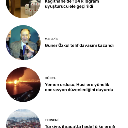
Kağıthane’de 104 kilogram
uyuşturucu ele geçirildi
MAGAZIN
Güner Özkul telif davasını kazandı
DÜNYA
Yemen ordusu, Husilere yönelik
operasyon düzenlediğini duyurdu
EKONOMI
Türkiye, ihracatta hedef ülkelere 6