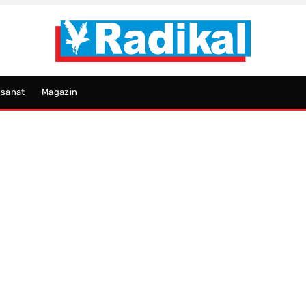
psanat
Magazin