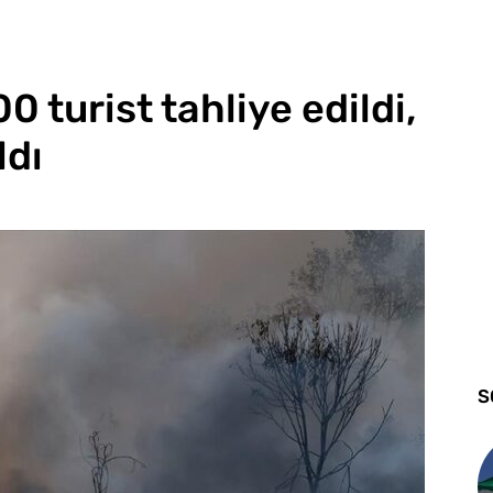
00 turist tahliye edildi,
ldı
S