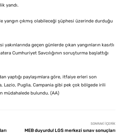
lik yandı.
yle yangın çıkmış olabileceği şüphesi üzerinde durduğu
i yakınlarında geçen günlerde çıkan yangınların kasıtlı
 Matera Cumhuriyet Savcılığının soruşturma başlattığı
an yaptığı paylaşımlara göre, itfaiye erleri son
, Lazio, Puglia, Campania gibi pek çok bölgede irili
an müdahalede bulundu. (AA)
SONRAKI İÇERIK
ları
MEB duyurdu! LGS merkezi sınav sonuçları