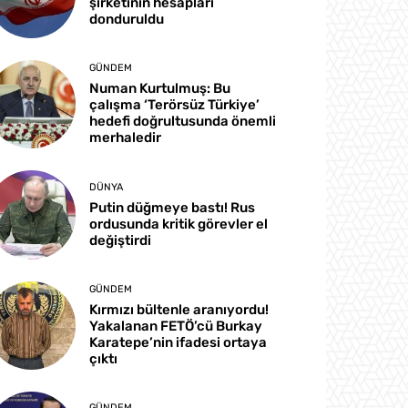
şirketinin hesapları
donduruldu
GÜNDEM
Numan Kurtulmuş: Bu
çalışma ‘Terörsüz Türkiye’
hedefi doğrultusunda önemli
merhaledir
DÜNYA
Putin düğmeye bastı! Rus
ordusunda kritik görevler el
değiştirdi
GÜNDEM
Kırmızı bültenle aranıyordu!
Yakalanan FETÖ’cü Burkay
Karatepe’nin ifadesi ortaya
çıktı
GÜNDEM