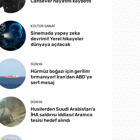
Cansever hayatını kaybetti
KÜLTÜR SANAT
Sinemada yapay zeka
devrimi! Yerel hikayeler
dünyaya açılacak
DÜNYA
Hürmüz boğazı için gerilim
tırmanıyor! İran’dan ABD’ye
sert mesaj
DÜNYA
Husilerden Suudi Arabistan’a
İHA saldırısı iddiası! Aramco
tesisi hedef alındı