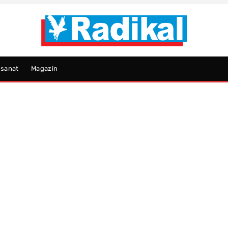
psanat
Magazin