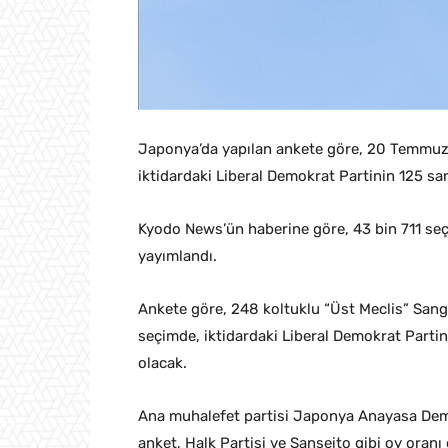
Japonya’da yapılan ankete göre, 20 Temmuz’
iktidardaki Liberal Demokrat Partinin 125 sa
Kyodo News’ün haberine göre, 43 bin 711 se
yayımlandı.
Ankete göre, 248 koltuklu “Üst Meclis” Sangi
seçimde, iktidardaki Liberal Demokrat Partin
olacak.
Ana muhalefet partisi Japonya Anayasa Demok
anket, Halk Partisi ve Sanseito gibi oy oranı 