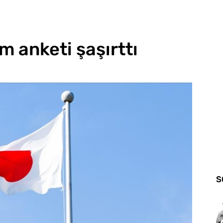
m anketi şaşırttı
S