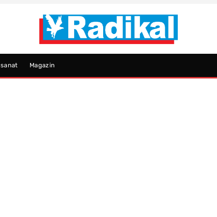
psanat
Magazin