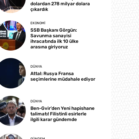
dolardan 278 milyar dolara
çıkardık
EKONOMI
SSB Başkanı Görgün:
Savunma sanayisi
ihracatında ilk 10 ülke
arasına giriyoruz
DÜNYA
Attal: Rusya Fransa
seçimlerine müdahale ediyor
DÜNYA
Ben-Gvir’den Yeni hapishane
talimatı! Filistinli esirlerle
ilgili karar gündemde
GÜNDEM