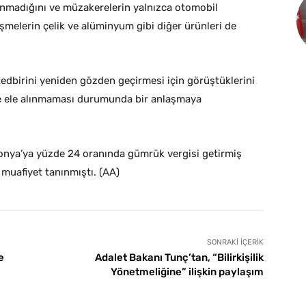
lanmadığını ve müzakerelerin yalnızca otomobil
rüşmelerin çelik ve alüminyum gibi diğer ürünleri de
tedbirini yeniden gözden geçirmesi için görüştüklerini
e ele alınmaması durumunda bir anlaşmaya
nya’ya yüzde 24 oranında gümrük vergisi getirmiş
 muafiyet tanınmıştı. (AA)
SONRAKI İÇERIK
e
Adalet Bakanı Tunç’tan, “Bilirkişilik
Yönetmeliğine” ilişkin paylaşım