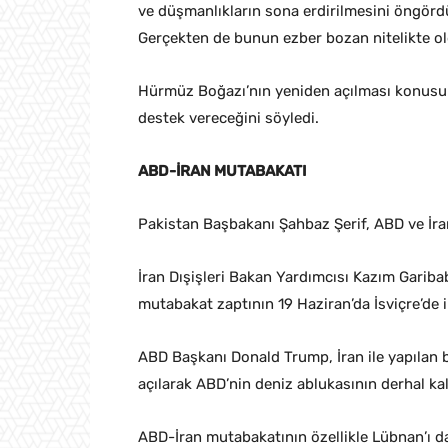
ve düşmanlıkların sona erdirilmesini öngörd
Gerçekten de bunun ezber bozan nitelikte o
Hürmüz Boğazı’nın yeniden açılması konusun
destek vereceğini söyledi.
ABD-İRAN MUTABAKATI
Pakistan Başbakanı Şahbaz Şerif, ABD ve İr
İran Dışişleri Bakan Yardımcısı Kazım Gariba
mutabakat zaptının 19 Haziran’da İsviçre’de 
ABD Başkanı Donald Trump, İran ile yapılan
açılarak ABD’nin deniz ablukasının derhal kald
ABD-İran mutabakatının özellikle Lübnan’ı da