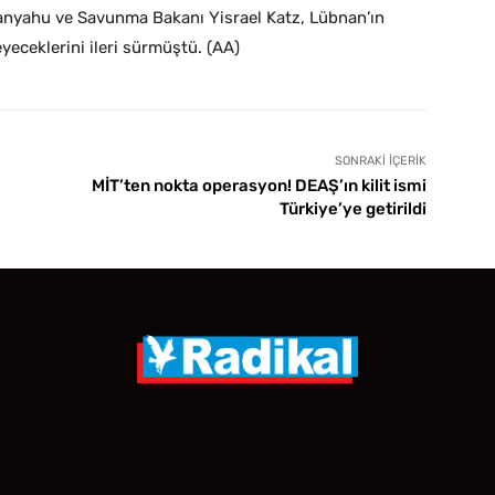
anyahu ve Savunma Bakanı Yisrael Katz, Lübnan’ın
yeceklerini ileri sürmüştü. (AA)
SONRAKI İÇERIK
MİT’ten nokta operasyon! DEAŞ’ın kilit ismi
Türkiye’ye getirildi