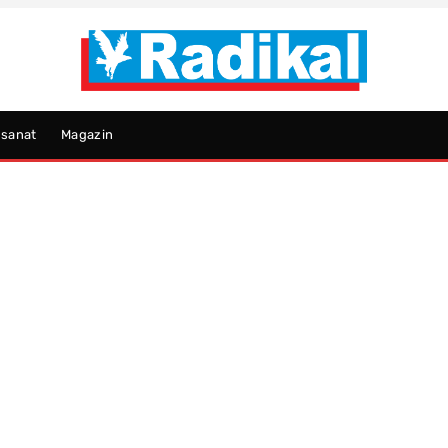
psanat
Magazin