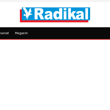
psanat
Magazin