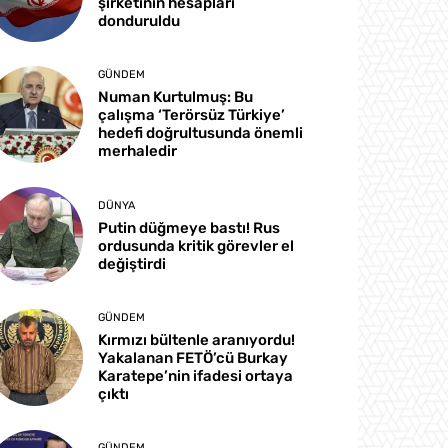
şirketinin hesapları
donduruldu
GÜNDEM
Numan Kurtulmuş: Bu
çalışma ‘Terörsüz Türkiye’
hedefi doğrultusunda önemli
merhaledir
DÜNYA
Putin düğmeye bastı! Rus
ordusunda kritik görevler el
değiştirdi
GÜNDEM
Kırmızı bültenle aranıyordu!
Yakalanan FETÖ’cü Burkay
Karatepe’nin ifadesi ortaya
çıktı
GÜNDEM