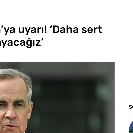
ya uyarı! ‘Daha sert
ayacağız’
S