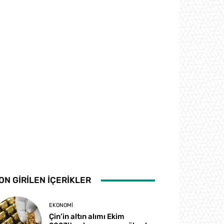
ON GİRİLEN İÇERİKLER
EKONOMI
Çin’in altın alımı Ekim