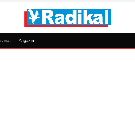
psanat
Magazin