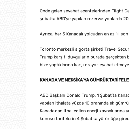
Önde gelen seyahat acentelerinden Flight Cen
şubatta ABD’ye yapılan rezervasyonlarda 202
Ayrıca, her 5 Kanadalı yolcudan en az 1’i son 
Toronto merkezli sigorta şirketi Travel Secu
Trump karşıtı duyguların burada gerçekten b
bize yaptıklarına karşı oraya seyahat etmeyec
KANADA VE MEKSİKA’YA GÜMRÜK TARİFELE
ABD Başkanı Donald Trump, 1 Şubat’ta Kanada
yapılan ithalata yüzde 10 oranında ek gümrük
Kanada’dan ithal edilen enerji kaynaklarına y
konusu tarifelerin 4 Şubat’ta yürürlüğe girece