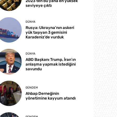
2023’ten bu yana en yüksek
seviyeye çıktı
DÜNYA
Rusya: Ukrayna’nın askeri
yük taşıyan 3 gemisini
Karadeniz’de vurduk
DÜNYA
ABD Başkanı Trump, İran’ın
anlaşma yapmak istediğini
savundu
GÜNDEM
Ahbap Derneğinin
yönetimine kayyum atandı
GÜNDEM