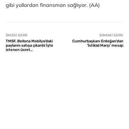
gibi yollardan finansman sağlıyor. (AA)
ÖNCEKI İÇERIK
SONRAKI İÇERIK
TMSF, Bellona Mobilya’daki
Cumhurbaşkanı Erdoğan’dan
paylarını satışa çıkardı! İşte
‘İstiklal Marşı’ mesajı
istenen ücret…