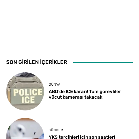
SON GİRİLEN İÇERİKLER
DÜNYA
ABD’de ICE kararı! Tüm görevliler
vücut kamerası takacak
GÜNDEM
YKS tercihleri için son saatler!