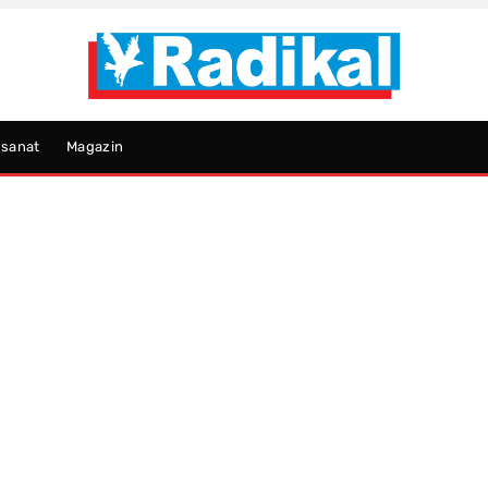
psanat
Magazin