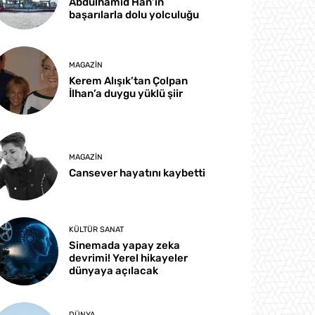
Abdülhamid Han’ın
başarılarla dolu yolculuğu
MAGAZIN
Kerem Alışık’tan Çolpan
İlhan’a duygu yüklü şiir
MAGAZIN
Cansever hayatını kaybetti
KÜLTÜR SANAT
Sinemada yapay zeka
devrimi! Yerel hikayeler
dünyaya açılacak
DÜNYA