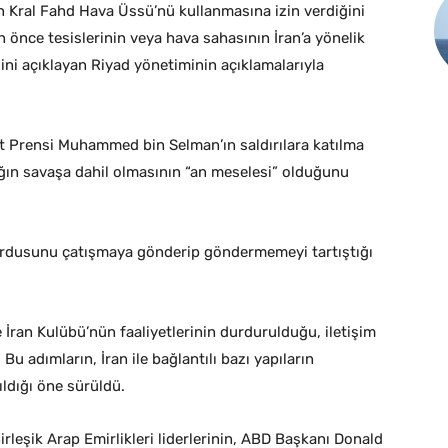
n Kral Fahd Hava Üssü’nü kullanmasına izin verdiğini
an önce tesislerinin veya hava sahasının İran’a yönelik
ğini açıklayan Riyad yönetiminin açıklamalarıyla
ht Prensi Muhammed bin Selman’ın saldırılara katılma
ığın savaşa dahil olmasının “an meselesi” olduğunu
e ordusunu çatışmaya gönderip göndermemeyi tartıştığı
 İran Kulübü’nün faaliyetlerinin durdurulduğu, iletişim
Bu adımların, İran ile bağlantılı bazı yapıların
ıldığı öne sürüldü.
Birleşik Arap Emirlikleri liderlerinin, ABD Başkanı Donald