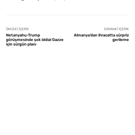
ÖNCEKI İÇERIK
SONRAKI İÇERIK
Netanyahu-Trump
Almanya’dan ihracatta sürpriz
görüşmesinde şok iddia! Gazze
gerileme
için sürgün planı