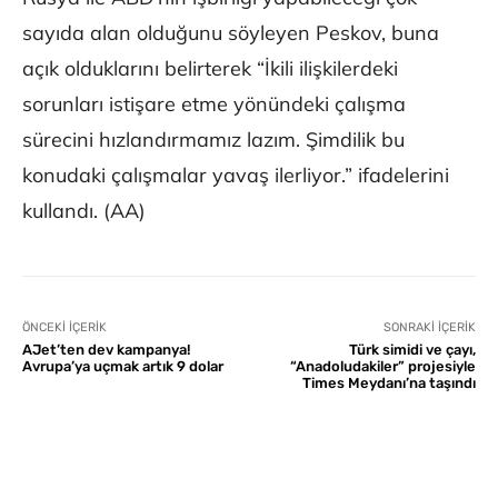
sayıda alan olduğunu söyleyen Peskov, buna
açık olduklarını belirterek “İkili ilişkilerdeki
sorunları istişare etme yönündeki çalışma
sürecini hızlandırmamız lazım. Şimdilik bu
konudaki çalışmalar yavaş ilerliyor.” ifadelerini
kullandı. (AA)
ÖNCEKI İÇERIK
SONRAKI İÇERIK
AJet’ten dev kampanya!
Türk simidi ve çayı,
Avrupa’ya uçmak artık 9 dolar
“Anadoludakiler” projesiyle
Times Meydanı’na taşındı