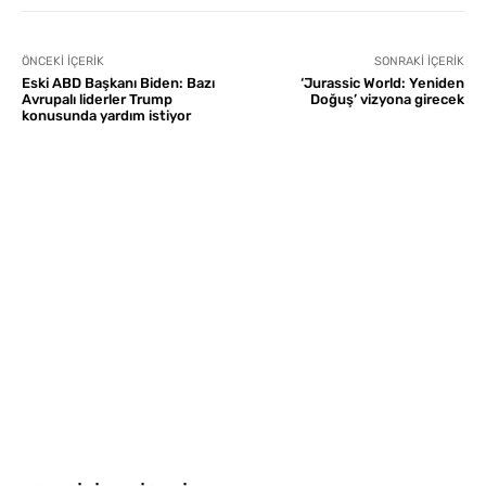
ÖNCEKI İÇERIK
SONRAKI İÇERIK
Eski ABD Başkanı Biden: Bazı
‘Jurassic World: Yeniden
Avrupalı liderler Trump
Doğuş’ vizyona girecek
konusunda yardım istiyor