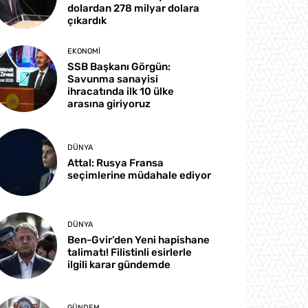
dolardan 278 milyar dolara
çıkardık
EKONOMI
SSB Başkanı Görgün:
Savunma sanayisi
ihracatında ilk 10 ülke
arasına giriyoruz
DÜNYA
Attal: Rusya Fransa
seçimlerine müdahale ediyor
DÜNYA
Ben-Gvir’den Yeni hapishane
talimatı! Filistinli esirlerle
ilgili karar gündemde
GÜNDEM