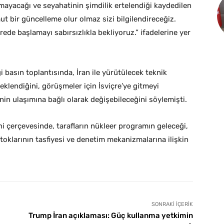
mayacağı ve seyahatinin şimdilik ertelendiği kaydedilen
ut bir güncelleme olur olmaz sizi bilgilendireceğiz.
de başlamayı sabırsızlıkla bekliyoruz.” ifadelerine yer
 basın toplantısında, İran ile yürütülecek teknik
klendiğini, görüşmeler için İsviçre’ye gitmeyi
in ulaşımına bağlı olarak değişebileceğini söylemişti.
i çerçevesinde, tarafların nükleer programın geleceği,
oklarının tasfiyesi ve denetim mekanizmalarına ilişkin
SONRAKI İÇERIK
Trump İran açıklaması: Güç kullanma yetkimin