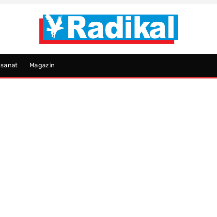
psanat
Magazin