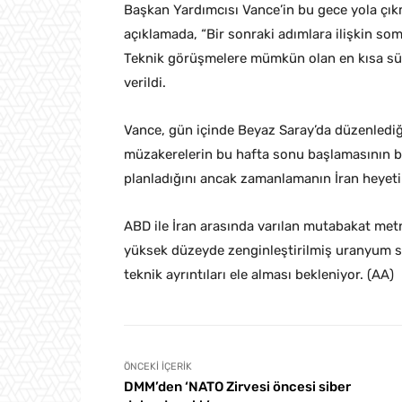
Başkan Yardımcısı Vance’in bu gece yola çık
açıklamada, “Bir sonraki adımlara ilişkin som
Teknik görüşmelere mümkün olan en kısa süre
verildi.
Vance, gün içinde Beyaz Saray’da düzenlediği
müzakerelerin bu hafta sonu başlamasının be
planladığını ancak zamanlamanın İran heyetin
ABD ile İran arasında varılan mutabakat metn
yüksek düzeyde zenginleştirilmiş uranyum st
teknik ayrıntıları ele alması bekleniyor. (AA)
ÖNCEKI İÇERIK
DMM’den ‘NATO Zirvesi öncesi siber