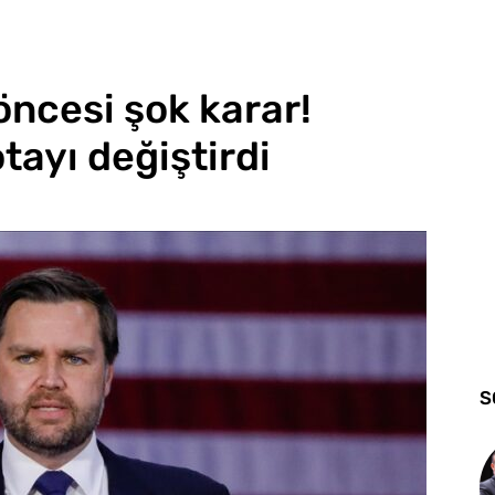
 öncesi şok karar!
tayı değiştirdi
S