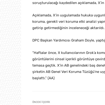
soruşturulacağı kaydedilen açıklamada, X’in d
Açıklamada, X’in uygulamada hukuka uygunluk,
koruma, gerekli veri koruma etki analizi yap
getirip getirmediğinin inceleneceği aktarıldı.
DPC Başkan Yardımcısı Graham Doyle, yaptığı 
“Haftalar önce, X kullanıcılarının Grok’a kom
görüntülerini cinsel içerikli görüntüye çevi
temasa geçtik. X’in AB genelindeki baş dene
şirketin AB Genel Veri Koruma Tüzüğü’ne uy
başlattı.” (AA)
ÖNCEKI İÇERIK