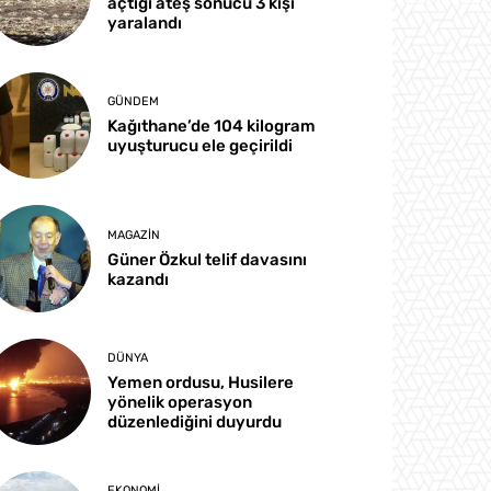
açtığı ateş sonucu 3 kişi
yaralandı
GÜNDEM
Kağıthane’de 104 kilogram
uyuşturucu ele geçirildi
MAGAZIN
Güner Özkul telif davasını
kazandı
DÜNYA
Yemen ordusu, Husilere
yönelik operasyon
düzenlediğini duyurdu
EKONOMI