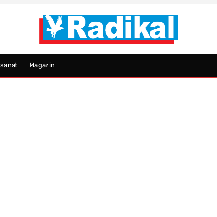
psanat
Magazin