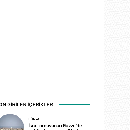
ON GİRİLEN İÇERİKLER
DÜNYA
İsrail ordusunun Gazze’de