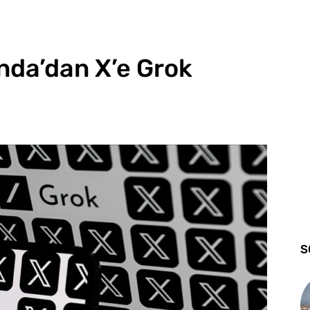
anda’dan X’e Grok
S