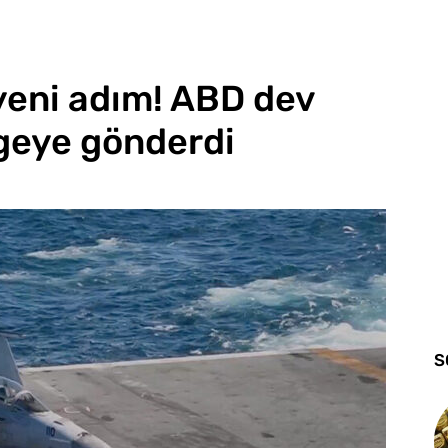
yeni adım! ABD dev
geye gönderdi
S