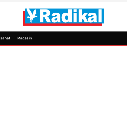
psanat
Magazin