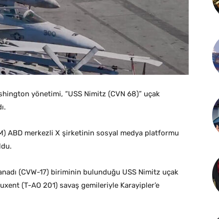
ashington yönetimi, “USS Nimitz (CVN 68)” uçak
ı.
 ABD merkezli X şirketinin sosyal medya platformu
ldu.
anadı (CVW-17) biriminin bulunduğu USS Nimitz uçak
uxent (T-AO 201) savaş gemileriyle Karayipler’e