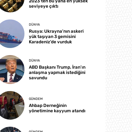
2023’ten bu yana en yüksek
seviyeye çıktı
DÜNYA
Rusya: Ukrayna’nın askeri
yük taşıyan 3 gemisini
Karadeniz’de vurduk
DÜNYA
ABD Başkanı Trump, İran’ın
anlaşma yapmak istediğini
savundu
GÜNDEM
Ahbap Derneğinin
yönetimine kayyum atandı
GÜNDEM