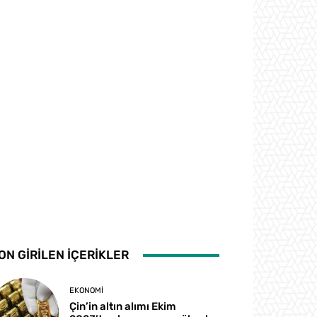
ON GİRİLEN İÇERİKLER
EKONOMI
Çin’in altın alımı Ekim