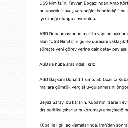
USS Nimitz’in, Tayvan Boğazı’ndan Arap Körf
bulunarak “savaş yeteneğini kanıtladığı” beli
iyi örneği olduğu savunuldu.
ABD Donanmasından martta yapılan açıklama
alan “USS Nimitz”in görev süresini yaklaşık 
süreçte yeni görev yerine dair detay paylaşı
ABD ile Küba arasındaki kriz
ABD Başkanı Donald Trump, 30 Ocak’ta Küba’
mallara gümrük vergisi uygulanmasını öngör
Beyaz Saray, bu kararın, Küba’nın “zararlı ey
dış politika çıkarlarını korumayı amaçladığı
Küba ile ilgili açıklamalarında, İran’dan son